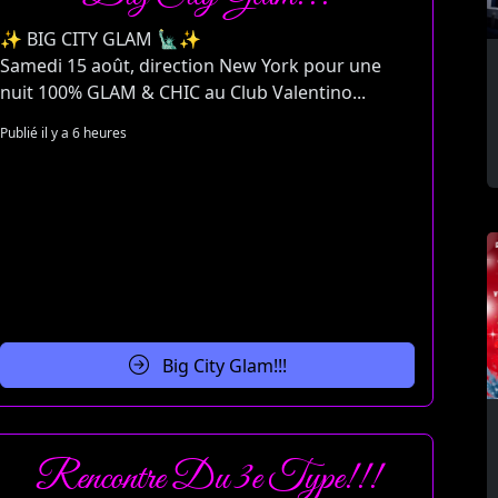
✨ BIG CITY GLAM 🗽✨
Samedi 15 août, direction New York pour une
nuit 100% GLAM & CHIC au Club Valentino...
Publié il y a 6 heures
Big City Glam!!!
Rencontre Du 3e Type!!!