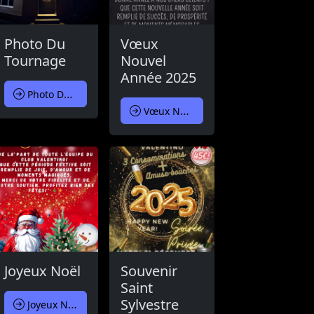
Photo Du
Vœux
Tournage
Nouvel
Année 2025
Photo Du Tournage
Vœux Nouvel Année 2025
Joyeux Noël
Souvenir
Saint
Sylvestre
Joyeux Noël