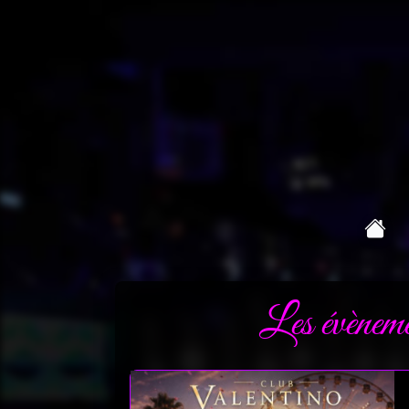
Les évènem