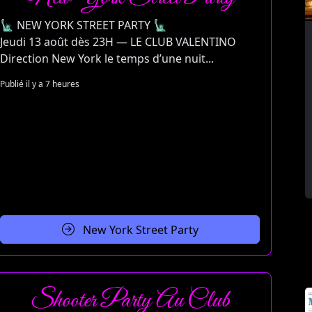
🗽 NEW YORK STREET PARTY 🗽
Jeudi 13 août dès 23H — LE CLUB VALENTINO
Direction New York le temps d’une nuit...
Publié il y a 7 heures
New York Street Party
Shooter Party Au Club