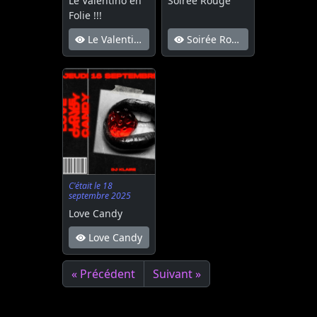
Le Valentino en
Soirée Rouge
Folie !!!
Le Valentino en Folie !!!
Soirée Rouge
C'était le 18
septembre 2025
Love Candy
Love Candy
« Précédent
Suivant »