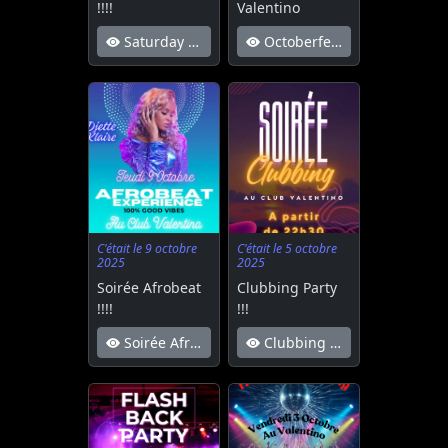
!!!!
Valentino
Saturday Night !!!!
Octoberfest Au Valentino
C'était le 9 octobre
C'était le 5 octobre
2025
2025
Soirée Afrobeat
Clubbing Party
!!!!
!!!
Soirée Afrobeat !!!!
Clubbing Party !!!