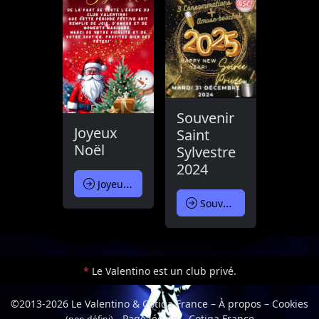
Souvenir
Joyeux
Saint
Noël
Sylvestre
2024
Joyeux Noël
Souvenir Saint Sylvestre 2024
*
Le Valentino est un club privé.
©2013-2026 Le Valentino & Cotiga France
–
À propos
–
Cookies
-
Page légale
–
Cotiga France