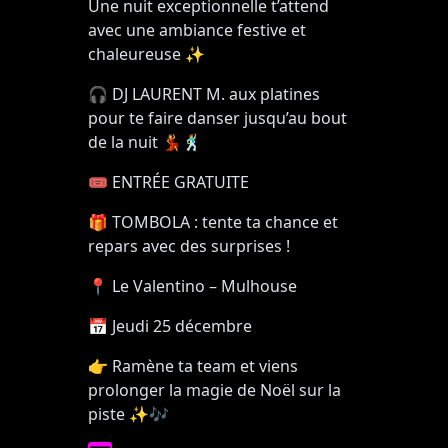
Une nuit exceptionnelle t’attend
avec une ambiance festive et
chaleureuse
✨
🎧
DJ LAURENT M. aux platines
pour te faire danser jusqu’au bout
de la nuit
💃🕺
🎟
ENTRÉE GRATUITE
🎁
TOMBOLA : tente ta chance et
repars avec des surprises !
📍
Le Valentino
–
Mulhouse
📅
Jeudi 25 décembre
👉
Ramène ta team et viens
prolonger la magie de Noël sur la
piste
✨🎶