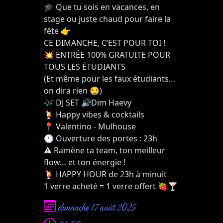
🎓 Que tu sois en vacances, en
stage ou juste chaud pour faire la
fête 👉
CE DIMANCHE, C’EST POUR TOI !
💥 ENTRÉE 100% GRATUITE POUR
TOUS LES ÉTUDIANTS
(Et même pour les faux étudiants…
on dira rien 😏)
🎶 DJ SET 🔊Dim Haevy
🍹 Happy vibes & cocktails
📍 Valentino - Mulhouse
🕚 Ouverture des portes : 23h
⚠️ Ramène ta team, ton meilleur
flow… et ton énergie !
🍹 HAPPY HOUR de 23h à minuit
1 verre acheté = 1 verre offert 🍓🍸
dimanche 17 août 2025