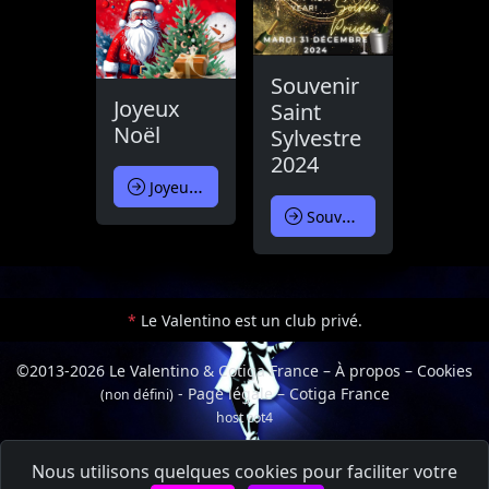
Souvenir
Joyeux
Saint
Noël
Sylvestre
2024
Joyeux Noël
Souvenir Saint Sylvestre 2024
*
Le Valentino est un club privé.
©2013-2026 Le Valentino & Cotiga France
–
À propos
–
Cookies
-
Page légale
–
Cotiga France
(non défini)
host cot4
Connexion
Nous utilisons quelques cookies pour faciliter votre