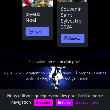
Souvenir
Joyeux
Saint
Noël
Sylvestre
2024
Joyeux Noël
Souvenir Saint Sylvestre 2024
*
Le Valentino est un club privé.
©2013-2026 Le Valentino & Cotiga France
–
À propos
–
Cookies
-
Page légale
–
Cotiga France
(non défini)
host cot4
Connexion
Nous utilisons quelques cookies pour faciliter votre
navigation
En savoir plus
Accepter
Refuser