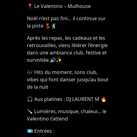
📍
Le Valentino
–
Mulhouse
Noël n’est pas fini… il continue sur
la piste
💃🕺
Après les repas, les cadeaux et les
retrouvailles, viens libérer l’énergie
dans une ambiance club, festive et
survoltée
🔊✨
🎶
Hits du moment, sons club,
vibes
qui font danser jusqu’au bout
de la nuit
🎧
Aux platines : DJ LAURENT M
🔥
🍾
Lumières, musique, chaleur… le
Valentino t’attend
💶
Entrées :